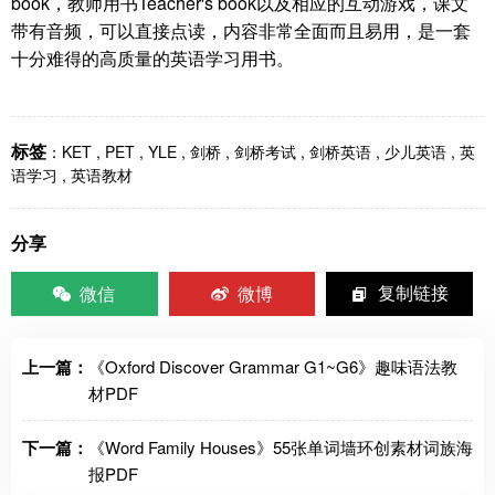
book，教师用书Teacher's book以及相应的互动游戏，课文
带有音频，可以直接点读，内容非常全面而且易用，是一套
十分难得的高质量的英语学习用书。
标签
：
KET
,
PET
,
YLE
,
剑桥
,
剑桥考试
,
剑桥英语
,
少儿英语
,
英
语学习
,
英语教材
分享
微信
微博
复制链接
上一篇：
《Oxford Discover Grammar G1~G6》趣味语法教
材PDF
下一篇：
《Word Family Houses》55张单词墙环创素材词族海
报PDF