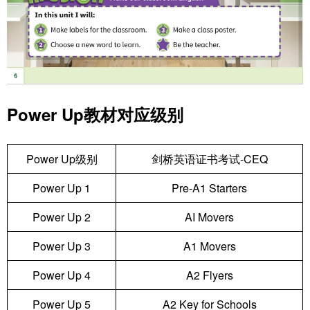
Power Up教材对应级别
Power Up级别
剑桥英语证书考试-CEQ
Power Up 1
Pre-A1 Starters
Power Up 2
AI Movers
Power Up 3
A1 Movers
Power Up 4
A2 Flyers
Power Up 5
A2 Key for Schools