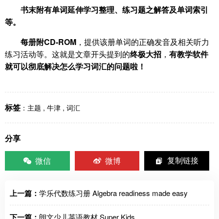
书末附有单词延伸学习整理、练习题之解答及单词索引
等。
每册附CD-ROM
，提供该册单词的正确发音及相关听力
练习活动等。这就是文章开头提到的
终极大招
，
有教学软件
就可以彻底解决怎么学习词汇的问题啦！
标签
：
主题
,
牛津
,
词汇
分享
微信
微博
复制链接
上一篇：
学乐代数练习册 Algebra readiness made easy
下一篇：
朗文少儿英语教材 Super Kids