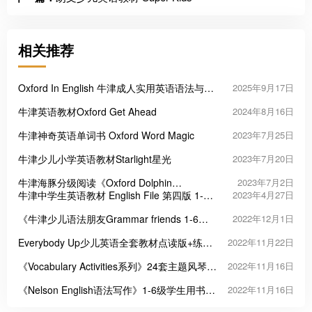
相关推荐
Oxford In English 牛津成人实用英语语法与词
2025年9月17日
汇教材
牛津英语教材Oxford Get Ahead
2024年8月16日
牛津神奇英语单词书 Oxford Word Magic
2023年7月25日
牛津少儿小学英语教材Starlight星光
2023年7月20日
牛津海豚分级阅读《Oxford Dolphin
2023年7月2日
Readers》
牛津中学生英语教材 English File 第四版 1-8
2023年4月27日
级
《牛津少儿语法朋友Grammar friends 1-6》
2022年12月1日
语法教材PDF
Everybody Up少儿英语全套教材点读版+练习
2022年11月22日
册+音视频
《Vocabulary Activities系列》24套主题风琴书
2022年11月16日
英语素材包
《Nelson English语法写作》1-6级学生用书练
2022年11月16日
习册PDF