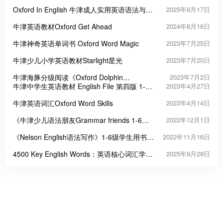
Oxford In English 牛津成人实用英语语法与词
2025年9月17日
汇教材
牛津英语教材Oxford Get Ahead
2024年8月16日
牛津神奇英语单词书 Oxford Word Magic
2023年7月25日
牛津少儿小学英语教材Starlight星光
2023年7月20日
牛津海豚分级阅读《Oxford Dolphin
2023年7月2日
Readers》
牛津中学生英语教材 English File 第四版 1-8
2023年4月27日
级
牛津英语词汇Oxford Word Skills
2023年4月14日
《牛津少儿语法朋友Grammar friends 1-6》
2022年12月1日
语法教材PDF
《Nelson English语法写作》1-6级学生用书练
2022年11月16日
习册PDF
4500 Key English Words：英语核心词汇学习
2025年9月29日
的高效工具