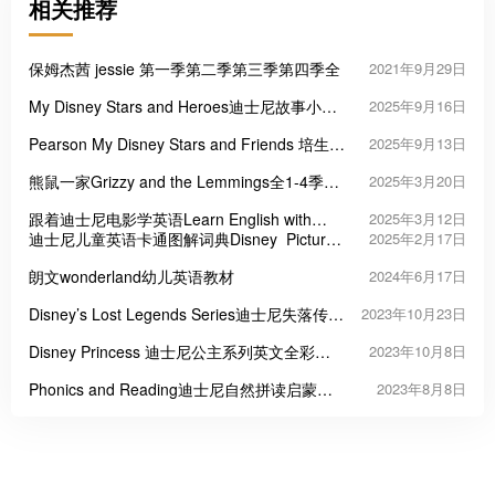
相关推荐
保姆杰茜 jessie 第一季第二季第三季第四季全
2021年9月29日
My Disney Stars and Heroes迪士尼故事小学
2025年9月16日
英式英语教材
Pearson My Disney Stars and Friends 培生迪
2025年9月13日
士尼学前英语教材
熊鼠一家Grizzy and the Lemmings全1-4季共
2025年3月20日
312集
跟着迪士尼电影学英语Learn English with
2025年3月12日
Disney Movies 更新至74集
迪士尼儿童英语卡通图解词典Disney Picture
2025年2月17日
Dictionary
朗文wonderland幼儿英语教材
2024年6月17日
Disney’s Lost Legends Series迪士尼失落传奇
2023年10月23日
系列两册
Disney Princess 迪士尼公主系列英文全彩漫
2023年10月8日
画绘本
Phonics and Reading迪士尼自然拼读启蒙练
2023年8月8日
习册