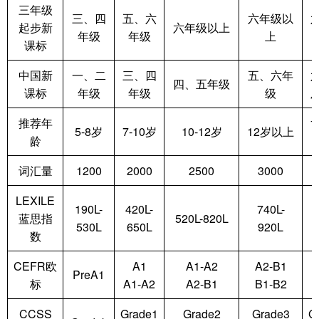
三年级
三、四
五、六
六年级以
起步新
六年级以上
年级
年级
上
课标
中国新
一、二
三、四
五、六年
四、五年级
课标
年级
年级
级
推荐年
1
5-8岁
7-10岁
10-12岁
12岁以上
龄
词汇量
1200
2000
2500
3000
LEXILE
190L-
420L-
740L-
8
蓝思指
520L-820L
530L
650L
920L
1
数
CEFR欧
A1
A1-A2
A2-B1
B
PreA1
标
A1-A2
A2-B1
B1-B2
B
CCSS
Grade1
Grade2
Grade3
G