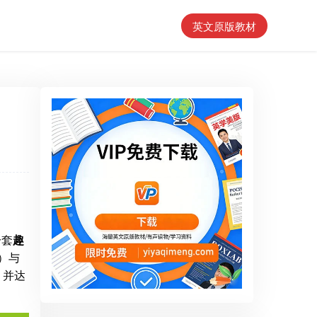
英文原版教材
一套
趣
）与
，并达