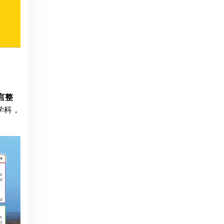
言整
学科，