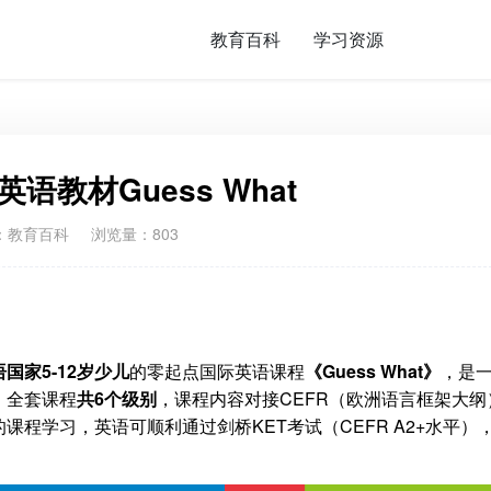
教育百科
学习资源
语教材Guess What
：
教育百科
浏览量：803
国家5-12岁少儿
的零起点国际英语课程
《Guess What》
，是
，全套课程
共6个级别
，课程内容对接CEFR（欧洲语言框架大纲
程学习，英语可顺利通过剑桥KET考试（CEFR A2+水平）