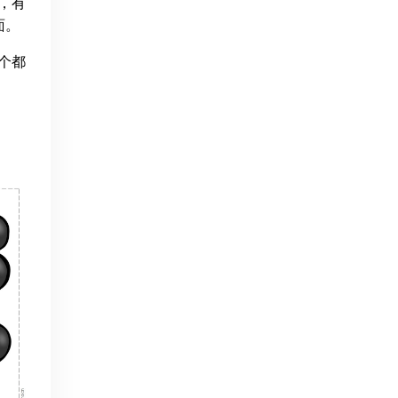
应，有
面。
一个都