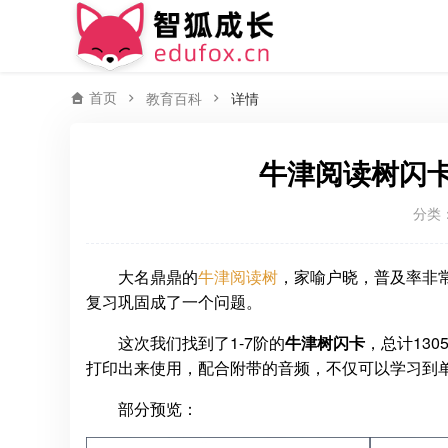
首页
教育百科
详情
牛津阅读树闪卡1
分类
大名鼎鼎的
牛津阅读树
，家喻户晓，普及率非
复习巩固成了一个问题。
这次我们找到了1-7阶的
牛津树闪卡
，总计13
打印出来使用，配合附带的音频，不仅可以学习到
部分预览：