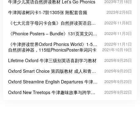
牛津少儿英语自然拼读教材 Let’s Go Phonics
2023年7月18日
牛津阅读树闪卡1-7阶1305张 附配套音频
2023年2月6日
《七大元音字母闪卡合集》自然拼读英语启蒙
2022年11月8日
PDF
《Phonice Posters – Bundle》131页英文闪卡
2022年11月3日
自然拼读海报PDF
《牛津拼读世界Oxford Phonics World》1-5册
2022年11月1日
PDF音频视频
自然拼读神器，115组PhonicsPoster单词闪卡
2021年10月19日
Lifetime Oxford 牛津三级别英语喜剧学习教材
2025年9月25日
Oxford Smart Choice 第四版教材 成人和青少
2025年9月23日
年英语
Oxford Streamline English Departures 牛津经
2025年9月23日
典成人英语教材
Oxford New Treetops 牛津趣味故事与跨学科
2025年9月22日
融合小学英语教材