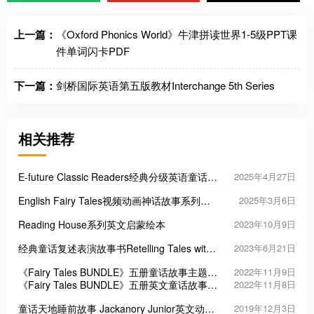
上一篇：
《Oxford Phonics World》牛津拼读世界1-5级PPT课
件单词闪卡PDF
下一篇：
剑桥国际英语第五版教材Interchange 5th Series
相关推荐
E-future Classic Readers经典分级英语童话动
2025年4月27日
画+配套练习册
English Fairy Tales视频动画神话故事系列全
2025年3月6日
764集
Reading House系列英文启蒙绘本
2023年10月9日
经典童话复述表演故事书Retelling Tales with
2023年6月21日
Headbands
《Fairy Tales BUNDLE》五册童话故事主题第
2022年11月9日
一辑PDF
《Fairy Tales BUNDLE》五册英文童话故事第
2022年11月8日
二辑PDF
童话天地睡前故事 Jackanory Junior英文动画
2019年12月3日