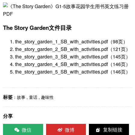
The Story Garden文件目录
the_story_garden_1_SB_with_activities.pdf（98页）
the_story_garden_2_SB_with_activities.pdf（121页）
the_story_garden_3_SB_with_activities.pdf（145页）
the_story_garden_4_SB_with_activities.pdf（146页）
the_story_garden_5_SB_with_activities.pdf（146页）
标签
：
故事
,
童话
,
趣味性
分享
微信
微博
复制链接