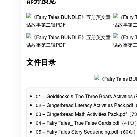
部分预览
文件目录
01 – Goldilocks & The Three Bears Activitie
02 – Gingerbread Literacy Activities Pack.
03 – Gingerbread Math Activities Pack.pdf
04 – Fairy Tales_ True False Cards.pdf（41
05 – Fairy Tales Story Sequencing.pdf（60页