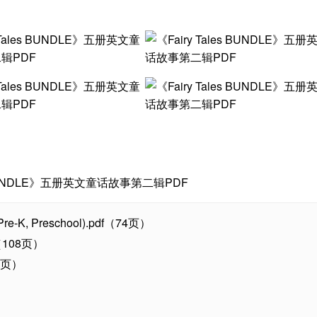
s (Pre-K, Preschool).pdf（74页）
pdf（108页）
（73页）
页）
）