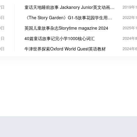
7日
童话天地睡前故事 Jackanory Junior英文动画下
2019年
载
6日
《The Story Garden》G1-5故事花园学生用书
2022年
英文练习册PDF
9日
英国儿童故事杂志Storytime magazine 2024
2025年
1日
40篇童话故事记完小学1000核心词汇
2024年
9日
牛津世界探索Oxford World Quest英语教材
2024年