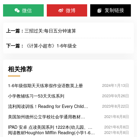
微信
微博
复制链接
上一篇：
三招过关:每日五分钟速算
下一篇：
《计算小超市》1-6年级全
相关推荐
1-6年级假期天天练寒假作业语数英上册
2024年1月13日
小学教辅练习一53天天练系列
2023年9月26日
流利阅读训练！Reading for Every Child
2023年8月22日
Fluency
美国加州德州公立学校社会学通用教材
2021年6月8日
Timelinks全套(幼儿园、小学1-6年级教材)
IPAD 安卓 点读美国系列 1222本(幼儿园、小
2021年6月8日
学1-6年级教材)--可点读版
阅读教材Houghton Mifflin Reading(小学1-6年
2021年6月8日