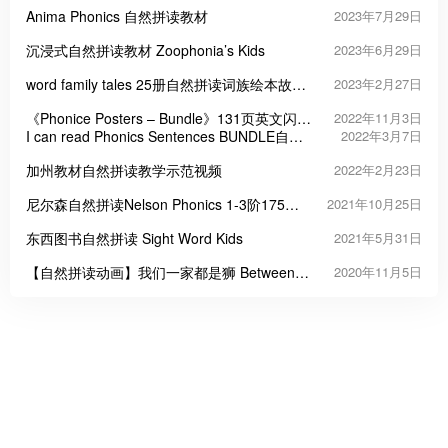
Anima Phonics 自然拼读教材
2023年7月29日
沉浸式自然拼读教材 Zoophonia’s Kids
2023年6月29日
word family tales 25册自然拼读词族绘本故事
2023年2月27日
PDF
《Phonice Posters – Bundle》131页英文闪卡
2022年11月3日
自然拼读海报PDF
I can read Phonics Sentences BUNDLE自然
2022年3月7日
拼读句子练习高清pdf 113页
加州教材自然拼读教学示范视频
2022年2月23日
尼尔森自然拼读Nelson Phonics 1-3阶175集
2021年10月25日
视频+MP3+3册教材+2400页作业
东西图书自然拼读 Sight Word Kids
2021年5月31日
【自然拼读动画】我们一家都是狮 Between
2020年11月5日
the Lions 1-7季共98集