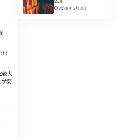
么用
2026年5月8日
深
力出
比较大
自学要