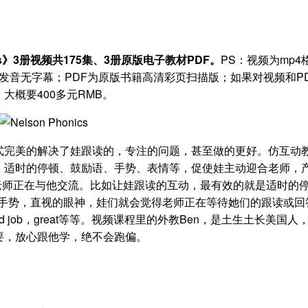
ics》3册视频共175集、3册原版电子教材PDF。
PS：视频为mp4
英语发音无字幕；PDF为原版书籍高清彩页扫描版；如果对视频和P
概要400多元RMB。
式完美的解决了娃跟读的，专注的问题，甚至做的更好。仿互动
、适时的停顿、鼓励语、手势、表情等，促使娃主动迎合老师，
老师正在与他交流。比如让娃跟读的互动，最有效的就是适时的
进手势，直视的眼神，娃们就会觉得老师正在等待她们的跟读或回
 job，great等等。视频课程里的外教Ben，是土生土长美国人
要，放心跟他学，绝不会跑偏。