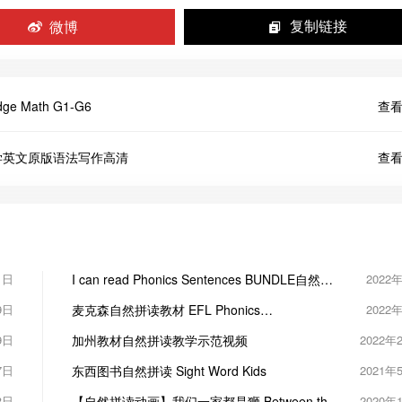
微博
复制链接
 Math G1-G6
查看
8美国小学英文原版语法写作高清
查看
1日
I can read Phonics Sentences BUNDLE自然拼
2022
读句子练习高清pdf 113页
9日
麦克森自然拼读教材 EFL Phonics
2022
sb+wb+MP3+软件
9日
加州教材自然拼读教学示范视频
2022年
7日
东西图书自然拼读 Sight Word Kids
2021年
3日
【自然拼读动画】我们一家都是狮 Between the
2020年