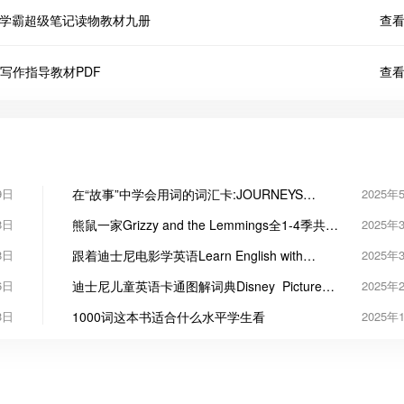
e》美国少年学霸超级笔记读物教材九册
查看
ng》英文写作指导教材PDF
查看
9日
在“故事”中学会用词的词汇卡:JOURNEYS
2025年
Vocabulary in Context Cards
8日
熊鼠一家Grizzy and the Lemmings全1-4季共
2025年
312集
8日
跟着迪士尼电影学英语Learn English with
2025年
Disney Movies 更新至74集
6日
迪士尼儿童英语卡通图解词典Disney Picture
2025年
Dictionary
3日
1000词这本书适合什么水平学生看
2025年