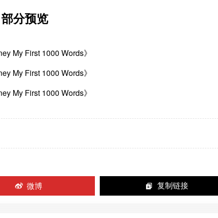
ds》部分预览
微博
复制链接