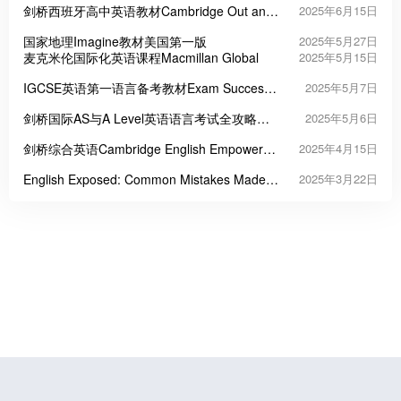
剑桥西班牙高中英语教材Cambridge Out and
2025年6月15日
About
国家地理Imagine教材美国第一版
2025年5月27日
麦克米伦国际化英语课程Macmillan Global
2025年5月15日
IGCSE英语第一语言备考教材Exam Success
2025年5月7日
in First Language English for Cambridge
剑桥国际AS与A Level英语语言考试全攻略
2025年5月6日
IGCSE
Exam Success in English Language for
剑桥综合英语Cambridge English Empower教
2025年4月15日
Cambridge International AS A Level
材系列 第一版 第二版
English Exposed: Common Mistakes Made
2025年3月22日
by Chinese Speakers