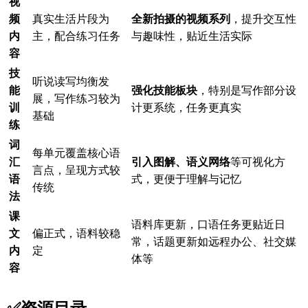
视
频
真实生活片段为
全新拍摄的视频系列
，提升交互性
内
主，配合练习任务
与趣味性，贴近生活实际
容
技
听说读写均衡发
能
强化技能板块
，特别是写作部分设
展，写作练习较为
训
计更系统，任务更真实
基础
练
词
每单元覆盖核心语
汇
引入图解、语义网络
等可视化方
言点，呈现方式较
语
式，更便于理解与记忆
传统
法
课
语料库更新，口语任务更贴近日
文
偏正式，语料较稳
常，话题更新如远程办公、社交媒
内
定
体等
容
✅资源目录