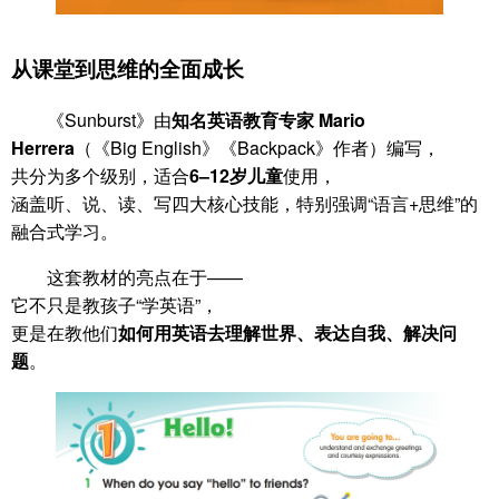
从课堂到思维的全面成长
《Sunburst》由
知名英语教育专家 Mario
Herrera
（《Big English》《Backpack》作者）编写，
共分为多个级别，适合
6–12岁儿童
使用，
涵盖听、说、读、写四大核心技能，特别强调“语言+思维”的
融合式学习。
这套教材的亮点在于——
它不只是教孩子“学英语”，
更是在教他们
如何用英语去理解世界、表达自我、解决问
题
。