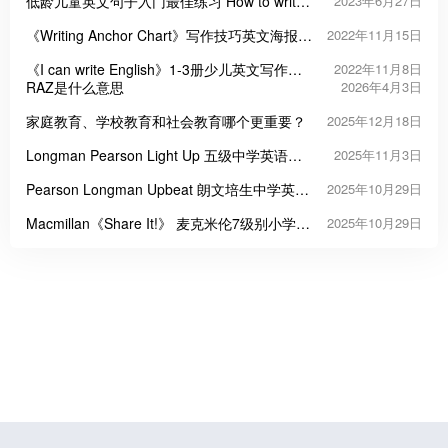
低龄儿童英文句子入门最佳练习 How to write
2023年6月27日
a sentence
《Writing Anchor Chart》写作技巧英文海报
2022年11月15日
26册
《I can write English》1-3册少儿英文写作技
2022年11月8日
能培养教材PDF
RAZ是什么意思
2026年4月3日
家庭教育、学校教育和社会教育哪个更重要？
2025年12月18日
Longman Pearson Light Up 五级中学英语教
2025年11月3日
材
Pearson Longman Upbeat 朗文培生中学英语
2025年10月29日
课程教材
Macmillan《Share It!》 麦克米伦7级别小学英
2025年10月29日
语教材