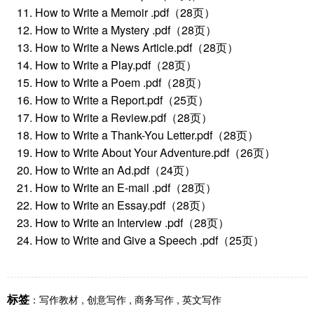
How to Write a Memoir .pdf（28页）
How to Write a Mystery .pdf（28页）
How to Write a News Article.pdf（28页）
How to Write a Play.pdf（28页）
How to Write a Poem .pdf（28页）
How to Write a Report.pdf（25页）
How to Write a Review.pdf（28页）
How to Write a Thank-You Letter.pdf（28页）
How to Write About Your Adventure.pdf（26页）
How to Write an Ad.pdf（24页）
How to Write an E-mail .pdf（28页）
How to Write an Essay.pdf（28页）
How to Write an Interview .pdf（28页）
How to Write and Give a Speech .pdf（25页）
标签
：
写作教材
,
创意写作
,
商务写作
,
英文写作