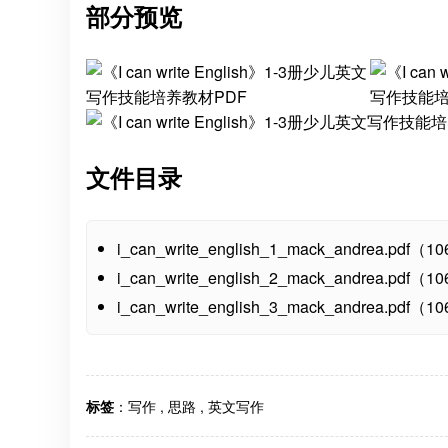
部分预览
文件目录
i_can_write_english_1_mack_andrea.pdf（
i_can_write_english_2_mack_andrea.pdf（
i_can_write_english_3_mack_andrea.pdf（
标签
：
写作
,
思路
,
英文写作