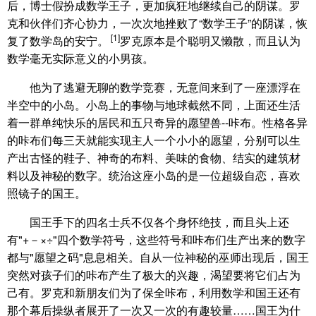
后，博士假扮成数学王子，更加疯狂地继续自己的阴谋。罗
克和伙伴们齐心协力，一次次地挫败了“数学王子”的阴谋，恢
[1]
复了数学岛的安宁。
罗克原本是个聪明又懒散，而且认为
数学毫无实际意义的小男孩。
他为了逃避无聊的数学竞赛，无意间来到了一座漂浮在
半空中的小岛。小岛上的事物与地球截然不同，上面还生活
着一群单纯快乐的居民和五只奇异的愿望兽--咔布。性格各异
的咔布们每三天就能实现主人一个小小的愿望，分别可以生
产出古怪的鞋子、神奇的布料、美味的食物、结实的建筑材
料以及神秘的数字。统治这座小岛的是一位超级自恋，喜欢
照镜子的国王。
国王手下的四名士兵不仅各个身怀绝技，而且头上还
有"+－×÷"四个数学符号，这些符号和咔布们生产出来的数字
都与"愿望之码"息息相关。自从一位神秘的巫师出现后，国王
突然对孩子们的咔布产生了极大的兴趣，渴望要将它们占为
己有。罗克和新朋友们为了保全咔布，利用数学和国王还有
那个幕后操纵者展开了一次又一次的有趣较量……国王为什