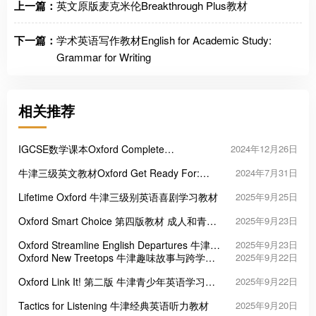
上一篇：
英文原版麦克米伦Breakthrough Plus教材
下一篇：
学术英语写作教材English for Academic Study:
Grammar for Writing
相关推荐
IGCSE数学课本Oxford Complete
2024年12月26日
Mathematics for Cambridge IGCSE
牛津三级英文教材Oxford Get Ready For:
2024年7月31日
Starters Movers Flyers
Lifetime Oxford 牛津三级别英语喜剧学习教材
2025年9月25日
Oxford Smart Choice 第四版教材 成人和青少
2025年9月23日
年英语
Oxford Streamline English Departures 牛津经
2025年9月23日
典成人英语教材
Oxford New Treetops 牛津趣味故事与跨学科
2025年9月22日
融合小学英语教材
Oxford Link It! 第二版 牛津青少年英语学习教
2025年9月22日
材
Tactics for Listening 牛津经典英语听力教材
2025年9月20日