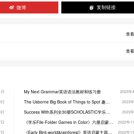
微博
复制链接
查看
查看
1日
My Next Grammar英语语法教材和练习册
2023年
9日
The Usborne Big Book of Things to Spot 趣味
2023
大发现绘本认知启蒙
8日
Success With系列全30册SCHOLASTIC学乐系
2023
列趣味英文练习册
7日
《学乐File-Folder Games in Color》六册启蒙游
2022年1
戏学习书
7日
《Early Bird-world&rainforest》英语启蒙主题英
2022年1