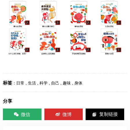
标签
：
日常
,
生活
,
科学
,
自己
,
趣味
,
身体
分享
微信
微博
复制链接