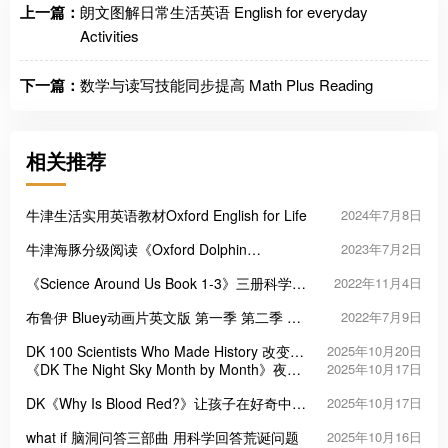
上一篇：
朗文图解日常生活英语 English for everyday
Activities
下一篇：
数学与读写技能同步提高 Math Plus Reading
相关推荐
牛津生活实用英语教材Oxford English for Life
2024年7月8日
牛津海豚分级阅读《Oxford Dolphin
2023年7月2日
Readers》
《Science Around Us Book 1-3》三册科学启
2022年11月4日
蒙原版英文教材PDF
布鲁伊 Bluey动画片英文版 第一季 第二季 第
2022年7月9日
三季
DK 100 Scientists Who Made History 改变世
2025年10月20日
界的100位科学家
《DK The Night Sky Month by Month》夜空
2025年10月17日
月历
DK《Why Is Blood Red?》让孩子在好奇中爱
2025年10月17日
上科学
what if 脑洞问答三部曲 用科学回答荒诞问题
2025年10月16日