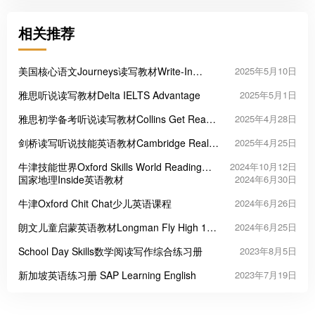
相关推荐
美国核心语文Journeys读写教材Write-In
2025年5月10日
Reader
雅思听说读写教材Delta IELTS Advantage
2025年5月1日
雅思初学备考听说读写教材Collins Get Ready
2025年4月28日
for IELTS
剑桥读写听说技能英语教材Cambridge Real
2025年4月25日
English Skills
牛津技能世界Oxford Skills World Reading
2024年10月12日
With Writing
国家地理Inside英语教材
2024年6月30日
牛津Oxford Chit Chat少儿英语课程
2024年6月26日
朗文儿童启蒙英语教材Longman Fly High 1-4
2024年6月25日
级
School Day Skills数学阅读写作综合练习册
2023年8月5日
新加坡英语练习册 SAP Learning English
2023年7月19日