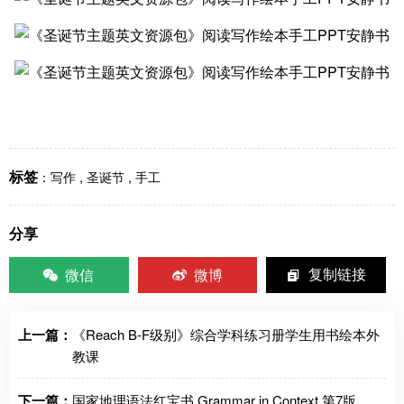
标签
：
写作
,
圣诞节
,
手工
分享
微信
微博
复制链接
上一篇：
《Reach B-F级别》综合学科练习册学生用书绘本外
教课
下一篇：
国家地理语法红宝书 Grammar in Context 第7版