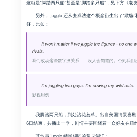
这就是“脚踏两只船”甚至是“脚踏多只船”，见下方《老
另外， juggle 还从变戏法这个概念衍生出了“
好，比如：
It won't matter if we juggle the figures - no one
rivals.
我们改动这些数字没关系——没人会知道的。否则我们
I'm juggling two guys. I'm sowing my wild oats.
影视用例
我脚踏两只船，到处沾花惹草。出自美国情景喜剧《老友记
6日结束，共播出十季，剧情主要围绕着一众好友在纽
其他与 juggle 结尾相同的常见词汇：