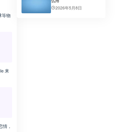
么用
2026年5月8日
球等物
e 来
恋情，