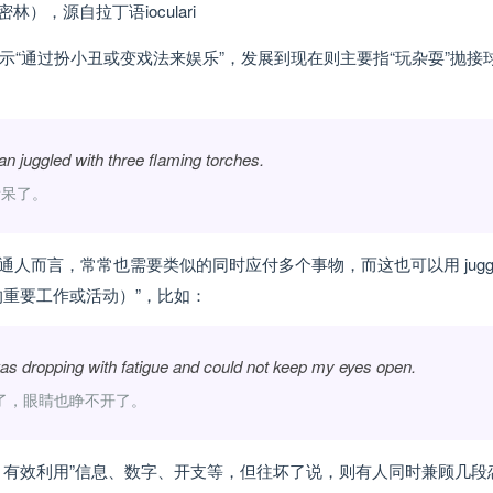
密林），源自拉丁语ioculari
示“通过扮小丑或变戏法来娱乐”，发展到现在则主要指“玩杂耍”抛接
 juggled with three flaming torches.
看呆了。
而言，常常也需要类似的同时应付多个事物，而这也可以用 juggl
重要工作或活动）”，比如：
I was dropping with fatigue and could not keep my eyes open.
了，眼睛也睁不开了。
、有效利用”信息、数字、开支等，但往坏了说，则有人同时兼顾几段