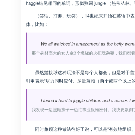
haggle结尾相同的单词，形似熟词 jungle （热带丛林、
（笑话、打趣、玩笑），14世纪末开始在英语中表
体，比如：
We all watched in amazement as the hefty woman
那个身材高大的女人拿3个燃烧的火把玩杂耍，我们都
虽然抛接球这种玩法不是每个人都会，但是对于普通人
引申表示“尽力同时应付、尽量兼顾（两个或两个以上的
I found it hard to juggle children and a career. 
我发现一边照顾孩子一边忙事业很难应付。我快要累倒
同时兼顾这种做法往好了说，可以是“有效地组织