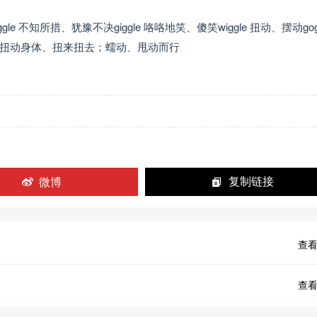
ggle 不知所措、犹豫不决giggle 咯咯地笑、傻笑wiggle 扭动、摆动gog
ggle 扭动身体、扭来扭去；蠕动、甩动而行
微博
复制链接
查看
查看