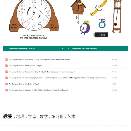
标签
：
地理
,
字母
,
数学
,
练习册
,
艺术