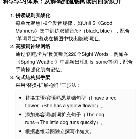
科学学习体系：从解码到流畅阅读的四阶跃升
拼读规则实战化
每单元聚焦1-2个发音规律，如Unit 5《Good
Manners》集中训练双辅音/bl/（black, blue），配合
“单词寻宝”游戏在插图中找出隐藏词汇。
高频词神经网络
通过“闪电卡片”反复曝光220个Sight Words，例如在
《Spring Weather》中高频出现it, is, some等词，配合
手势操强化肌肉记忆。
句式结构脚手架
采用“替换-扩展-创作”三步法：
替换主语/宾语熟悉基础句型（I have a red
flower→She has a yellow flower）。
添加形容词/副词扩充句子（The dog
runs→The little dog runs quickly）。
根据思维导图独立撰写小短文。