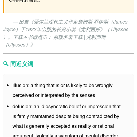
— 出自《爱尔兰现代主义作家詹姆斯·乔伊斯（James
Joyce）于1922年出版的长篇小说《尤利西斯》（ Ulysses
）。下载本书请点击： 原版名著下载 | 尤利西斯
（Ulysses）》
🔍 同近义词
illusion: a thing that is or is likely to be wrongly
perceived or interpreted by the senses
delusion: an idiosyncratic belief or impression that
is firmly maintained despite being contradicted by
what is generally accepted as reality or rational
argument, typically a symptom of mental disorder