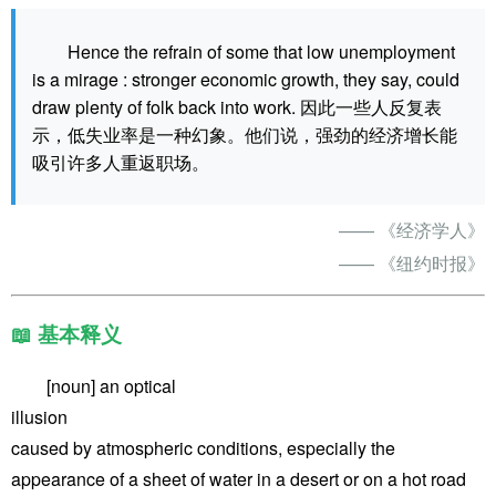
Hence the refrain of some that low unemployment
is a mirage : stronger economic growth, they say, could
draw plenty of folk back into work. 因此一些人反复表
示，低失业率是一种幻象。他们说，强劲的经济增长能
吸引许多人重返职场。
—— 《经济学人》
—— 《纽约时报》
📖 基本释义
[noun] an optical
illusion
caused by atmospheric conditions, especially the
appearance of a sheet of water in a desert or on a hot road