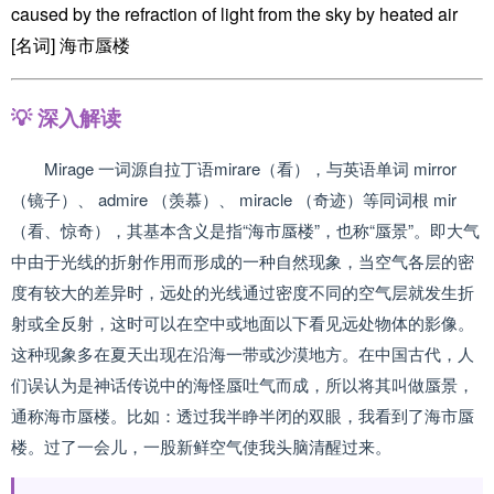
caused by the refraction of light from the sky by heated air
[名词] 海市蜃楼
💡 深入解读
Mirage 一词源自拉丁语mirare（看），与英语单词 mirror
（镜子）、 admire （羡慕）、 miracle （奇迹）等同词根 mir
（看、惊奇），其基本含义是指“海市蜃楼”，也称“蜃景”。即大气
中由于光线的折射作用而形成的一种自然现象，当空气各层的密
度有较大的差异时，远处的光线通过密度不同的空气层就发生折
射或全反射，这时可以在空中或地面以下看见远处物体的影像。
这种现象多在夏天出现在沿海一带或沙漠地方。在中国古代，人
们误认为是神话传说中的海怪蜃吐气而成，所以将其叫做蜃景，
通称海市蜃楼。比如：透过我半睁半闭的双眼，我看到了海市蜃
楼。过了一会儿，一股新鲜空气使我头脑清醒过来。