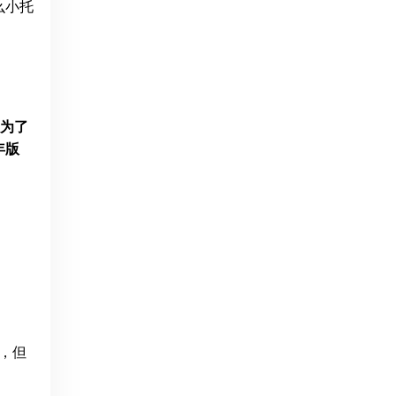
么小托
为了
年版
，但