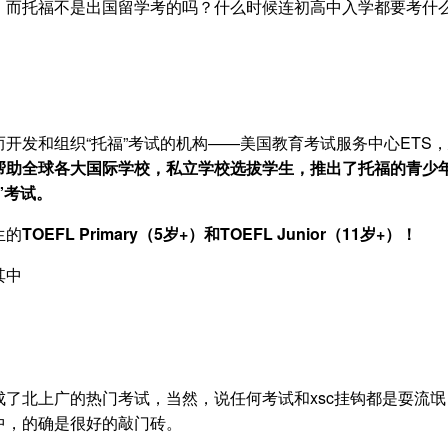
，而托福不是出国留学考的吗？什么时候连初高中入学都要考什
开发和组织“托福”考试的机构——美国教育考试服务中心ETS，
帮助全球各大国际学校，私立学校选拔学生，推出了托福的青少
福”考试。
生的
TOEFL Primary（5岁+）和TOEFL Junior（11岁+）！
其中
了北上广的热门考试，当然，说任何考试和xsc挂钩都是耍流氓
中，的确是很好的敲门砖。