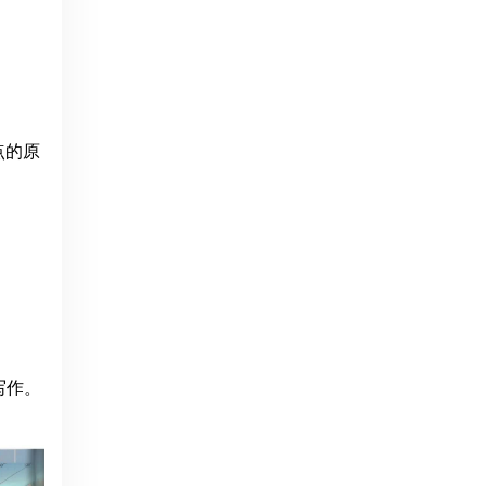
点的原
写作。