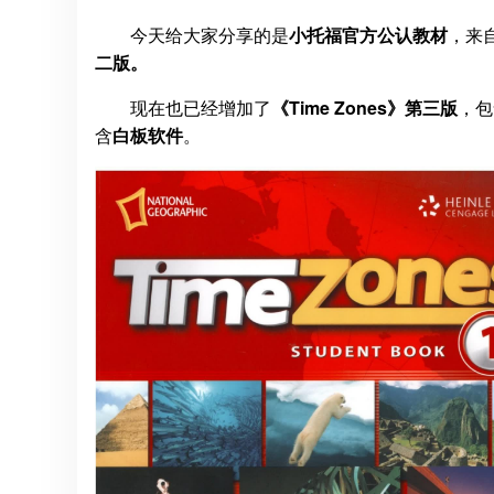
今天给大家分享的是
小托福官方公认教材
，来自美
二版。
现在也已经增加了
《Time Zones》第三版
，包
含
白板软件
。