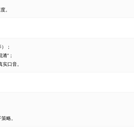
握度。
等）；
混淆”；
真实口音。
开策略。