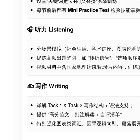
设置“关键词定位+同义替换”实战训练；
每节前后都有
Mini Practice Test
检验技能掌
🎧 听力 Listening
分场景模拟（社会生活、学术讲座、图表说明
提炼高频出题陷阱，如 “转折信号”、“选项顺序
视频材料中含国家地理访谈/纪录片内容，训练
✍️ 写作 Writing
详解 Task 1 & Task 2 写作结构 + 语法支持；
提供 “高分范文 + 批注解读 + 自评清单”；
特别强化图表类词汇、因果逻辑句型、段落展