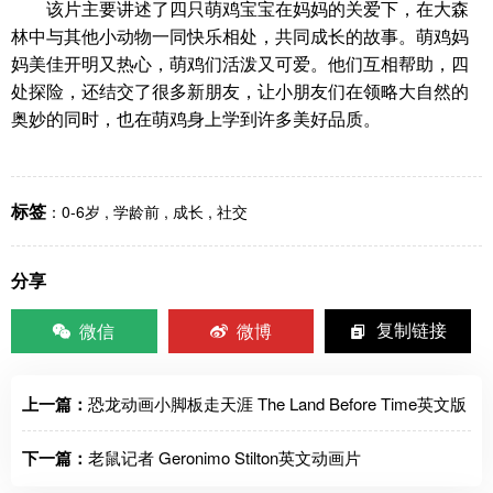
该片主要讲述了四只萌鸡宝宝在妈妈的关爱下，在大森
林中与其他小动物一同快乐相处，共同成长的故事。萌鸡妈
妈美佳开明又热心，萌鸡们活泼又可爱。他们互相帮助，四
处探险，还结交了很多新朋友，让小朋友们在领略大自然的
奥妙的同时，也在萌鸡身上学到许多美好品质。
标签
：
0-6岁
,
学龄前
,
成长
,
社交
分享
微信
微博
复制链接
上一篇：
恐龙动画小脚板走天涯 The Land Before Time英文版
下一篇：
老鼠记者 Geronimo Stilton英文动画片