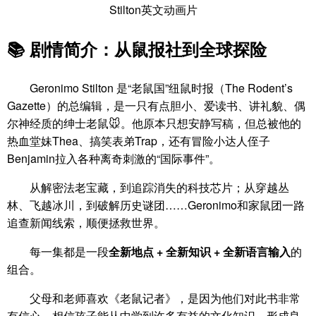
Stilton英文动画片
📚 剧情简介：从鼠报社到全球探险
Geronimo Stilton 是“老鼠国”纽鼠时报（The Rodent’s
Gazette）的总编辑，是一只有点胆小、爱读书、讲礼貌、偶
尔神经质的绅士老鼠🐭。他原本只想安静写稿，但总被他的
热血堂妹Thea、搞笑表弟Trap，还有冒险小达人侄子
Benjamin拉入各种离奇刺激的“国际事件”。
从解密法老宝藏，到追踪消失的科技芯片；从穿越丛
林、飞越冰川，到破解历史谜团……Geronimo和家鼠团一路
追查新闻线索，顺便拯救世界。
每一集都是一段
全新地点 + 全新知识 + 全新语言输入
的
组合。
父母和老师喜欢《老鼠记者》，是因为他们对此书非常
有信心，相信孩子能从中学到许多有益的文化知识，形成良