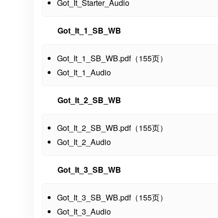
Got_It_Starter_Audio
Got_It_1_SB_WB
Got_It_1_SB_WB.pdf（155页）
Got_It_1_Audio
Got_It_2_SB_WB
Got_It_2_SB_WB.pdf（155页）
Got_It_2_Audio
Got_It_3_SB_WB
Got_It_3_SB_WB.pdf（155页）
Got_It_3_Audio