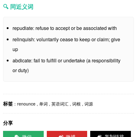
🔍 同近义词
repudiate: refuse to accept or be associated with
relinquish: voluntarily cease to keep or claim; give
up
abdicate: fail to fulfill or undertake (a responsibility
or duty)
标签
：
renounce
,
单词
,
英语词汇
,
词根
,
词源
分享
微信
微博
复制链接