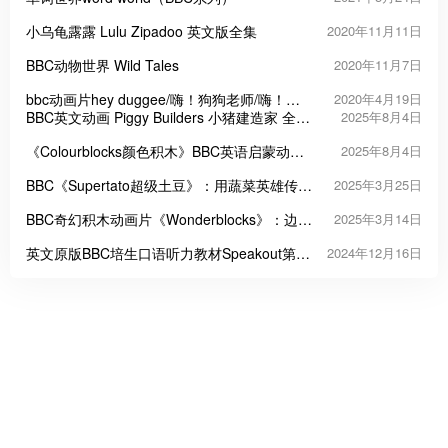
小乌龟露露 Lulu Zipadoo 英文版全集
2020年11月11日
BBC动物世界 Wild Tales
2020年11月7日
bbc动画片hey duggee/嗨！狗狗老师/嗨！道
2020年4月19日
奇全2季104集英文原声带英文字幕
BBC英文动画 Piggy Builders 小猪建造家 全26
2025年8月4日
集1080P高清视频带英文字幕
《Colourblocks颜色积木》BBC英语启蒙动画
2025年8月4日
片 全2季共44集
BBC《Supertato超级土豆》：用蔬菜英雄传递
2025年3月25日
勇气与友爱的童趣宇宙
BBC奇幻积木动画片《Wonderblocks》：边玩
2025年3月14日
边学的思维训练神器
英文原版BBC培生口语听力教材Speakout第三
2024年12月16日
版