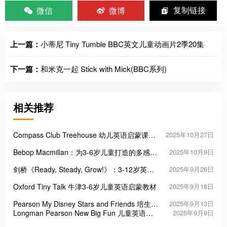
微信
微博
复制链接
上一篇：
小蒂尼 Tiny Tumble BBC英文儿童动画片2季20集
下一篇：
和米克一起 Stick with Mick(BBC系列)
相关推荐
Compass Club Treehouse 幼儿英语启蒙课程
2025年10月27日
教材
Bebop Macmillan：为3-6岁儿童打造的多感官
2025年10月9日
英语启蒙课程
剑桥《Ready, Steady, Grow!》：3-12岁英语
2025年9月26日
启蒙的“王炸教材”
Oxford Tiny Talk 牛津3-6岁儿童英语启蒙教材
2025年9月18日
Pearson My Disney Stars and Friends 培生迪
2025年9月13日
士尼学前英语教材
Longman Pearson New Big Fun 儿童英语启
2025年9月9日
蒙教材