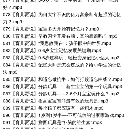
好？.mp3
078【育儿贾说】为何大字不识的亿万富豪却有超强的记忆
力？.mp3
079【育儿贾说】宝宝多大开始有记忆力？.mp3
080【育儿贾说】早教闪卡开发右脑，真的靠谱吗？.mp3
081【育儿贾说】“我思故我在”：孩子眼中的世界.mp3
082【育儿贾说】0-6岁宝宝记忆发展关键期.mp3
083【育儿贾说】0-6岁这样玩，轻松变身记忆小达人.mp3
084【育儿贾说】记忆大师是怎么炼成的？给小学生的记忆
法.mp3
085【育儿贾说】和遗忘做抗争，如何打败遗忘曲线？.mp3
086【育儿贾说】分龄玩具——新生宝宝的第一个玩具.mp3
087【育儿贾说】分龄玩具——3-6个月宝宝玩什么？.mp3
088【育儿贾说】提高宝宝智商最有效的玩具是.mp3
089【育儿贾说】每个孩子都应该有一袋积木.mp3
090【育儿贾说】1岁到1岁半—-不可低估的过家家游戏.mp3
091【育儿贾说】拼图玩具是“补脑的维生素”.mp3