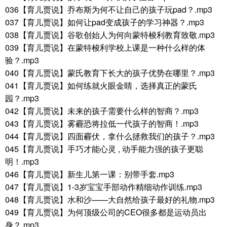
036【育儿贾说】乔布斯为何不让自己的孩子玩pad？.mp3
037【育儿贾说】如何让pad变成孩子的学习神器？.mp3
038【育儿贾说】谷歌创始人为何向蒙特梭利教育致敬.mp3
039【育儿贾说】在蒙特梭利学校上课是一种什么样的体
验？.mp3
040【育儿贾说】蒙氏教育下长大的孩子优势在哪里？.mp3
041【育儿贾说】如何练就火眼金睛，选择真正的蒙氏
园？.mp3
042【育儿贾说】未来的孩子需要什么样的智商？.mp3
043【育儿贾说】雾霾恐将拉低一代孩子的智商！.mp3
044【育儿贾说】四面霾伏，拿什么拯救我们的孩子？.mp3
045【育儿贾说】手巧才能心灵 , 动手能力强的孩子更聪
明！.mp3
046【育儿贾说】新生儿第一课：别带手套.mp3
047【育儿贾说】1-3岁宝宝手部动作精细动作训练.mp3
048【育儿贾说】水和沙——大自然给孩子最好的礼物.mp3
049【育儿贾说】为何顶级公司的CEO很多都是运动员出
身？.mp3