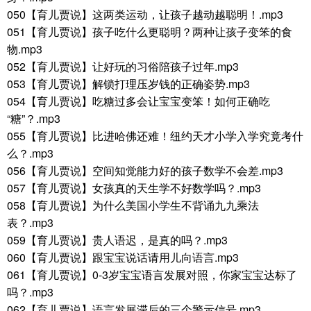
050【育儿贾说】这两类运动，让孩子越动越聪明！.mp3
051【育儿贾说】孩子吃什么更聪明？两种让孩子变笨的食
物.mp3
052【育儿贾说】让好玩的习俗陪孩子过年.mp3
053【育儿贾说】解锁打理压岁钱的正确姿势.mp3
054【育儿贾说】吃糖过多会让宝宝变笨！如何正确吃
“糖”？.mp3
055【育儿贾说】比进哈佛还难！纽约天才小学入学究竟考什
么？.mp3
056【育儿贾说】空间知觉能力好的孩子数学不会差.mp3
057【育儿贾说】女孩真的天生学不好数学吗？.mp3
058【育儿贾说】为什么美国小学生不背诵九九乘法
表？.mp3
059【育儿贾说】贵人语迟，是真的吗？.mp3
060【育儿贾说】跟宝宝说话请用儿向语言.mp3
061【育儿贾说】0-3岁宝宝语言发展对照，你家宝宝达标了
吗？.mp3
062【育儿贾说】语言发展滞后的三个警示信号.mp3