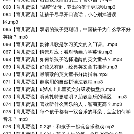
063【育儿贾说】“话唠”父母，养出的孩子更聪明.mp3
064【育儿贾说】让孩子尽早开口说话，小心别掉进误
区.mp3
065【育儿贾说】双语的孩子更聪明，中国孩子为什么学不好
英语？.mp3
066【育儿贾说】韵律儿歌是学习英文的入门课。.mp3
067【育儿贾说】情景对应：看对动画片学英语.mp3
068【育儿贾说】如何给孩子选择适龄的英文童书？.mp3
069【育儿贾说】好读又有趣，经典英文童书推荐.mp3
070【育儿贾说】最细致的英文童书分龄指南.mp3
071【育儿贾说】超实用的自然拼读法教程.mp3
072【育儿贾说】6岁以上儿童英文分级读物盘点.mp3
073【育儿贾说】听莫扎特更聪明？胎教音乐的误区！.mp3
074【育儿贾说】喜欢听什么音乐的人，智商更高？.mp3
075【育儿贾说】每个孩子都有一双音乐的耳朵，宝宝如何学
音乐？.mp3
076【育儿贾说】0-3岁：和孩子一起玩音乐游戏.mp3
077【育儿贾说】3-6岁：孩子人生的第一个乐器学什么最