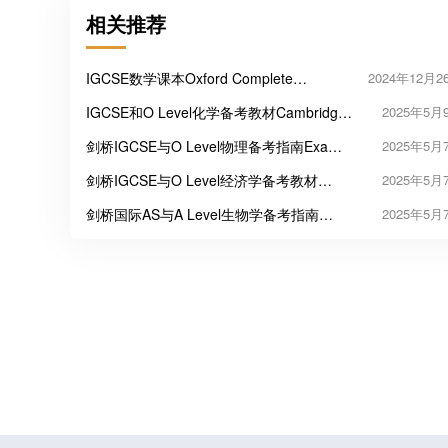
相关推荐
IGCSE数学课本Oxford Complete
2024年12月2
Mathematics for Cambridge IGCSE
IGCSE和O Level化学备考教材Cambridge
2025年5月
IGCSE & O Level Chemistry: Exam
剑桥IGCSE与O Level物理备考指南Exam
2025年5月
Success
Success in Physics for Cambridge IGCSE
剑桥IGCSE与O Level经济学备考教材
2025年5月
& O Level
Exam Success in Economics
剑桥国际AS与A Level生物学备考指南
2025年5月
Exam Success in Cambridge International
AS & A Level Biology