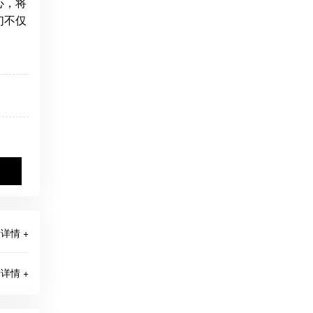
心，将
们不仅
详情 +
详情 +