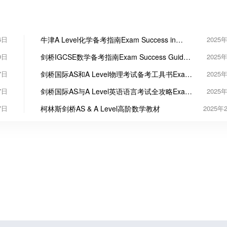
6日
牛津A Level化学备考指南Exam Success in
2025
Chemistry for Cambridge International AS & A
9日
剑桥IGCSE数学备考指南Exam Success Guide
2025
Level
for Cambridge IGCSE Mathematics
7日
剑桥国际AS和A Level物理考试备考工具书Exam
2025
Success in Physics for Cambridge International
7日
剑桥国际AS与A Level英语语言考试全攻略Exam
2025
AS & A Level
Success in English Language for Cambridge
7日
柯林斯剑桥AS & A Level高阶数学教材
2025年
International AS A Level