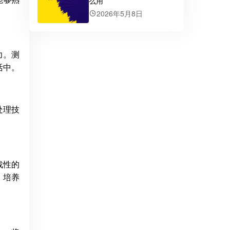
么用
2026年5月8日
力。测
活中。
处理技
战性的
，培养