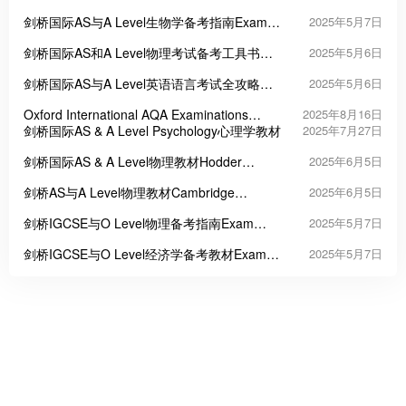
IGCSE & O Level Chemistry: Exam Success
剑桥国际AS与A Level生物学备考指南Exam
2025年5月7日
Success in Cambridge International AS & A
剑桥国际AS和A Level物理考试备考工具书
2025年5月6日
Level Biology
Exam Success in Physics for Cambridge
剑桥国际AS与A Level英语语言考试全攻略
2025年5月6日
International AS & A Level
Exam Success in English Language for
Oxford International AQA Examinations
2025年8月16日
Cambridge International AS A Level
International A Level Physics英文原版物理教
剑桥国际AS & A Level Psychology心理学教材
2025年7月27日
材
剑桥国际AS & A Level物理教材Hodder
2025年6月5日
Cambridge International AS & A Level
剑桥AS与A Level物理教材Cambridge
2025年6月5日
Physics
International AS & A Level Physics
剑桥IGCSE与O Level物理备考指南Exam
2025年5月7日
Success in Physics for Cambridge IGCSE &
剑桥IGCSE与O Level经济学备考教材Exam
2025年5月7日
O Level
Success in Economics