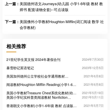
上一篇：
美国德州语文Journeys(幼儿园 小学1-6年级 教材 教
师书 配套读物全套)--可点读版
下一篇：
美国佛州小学教材Houghton Mifflin(词汇阅读 数学 社
会学教材)
相关推荐
21世纪学生英文报 2024年暑假合刊
2024年7月30日
暴雪秒记英语笔记
2023年12月5日
美国加州德州公立学校社会学通用教材
2021年6月8日
Timelinks全套(幼儿园、小学1-6年级教材)
阅读教材Houghton Mifflin Reading(小学1-6年
2021年6月8日
级教材)
美国小学教材Treasure Chest系统化教材(幼儿
2021年5月19日
园、小学1-6年级教材)--适合国际生
美国小学纪实科普类阅读教材 Nonfiction
2021年5月11日
Readers(幼儿园、小学1-6年级文学阅读)
香港朗文小学教材(小学1-6年级 教材 点读版
2021年5月7日
四种练习册)