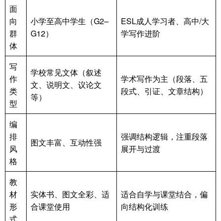
面
向
小学至高中学生（G2–
ESL成人学习者、高中/大
群
G12）
学写作进阶
体
写
学校常见文体（叙述
作
学术写作为主（段落、五
文、说明文、议论文
类
段式、引证、文章结构）
等）
型
编
排
强调结构逻辑，注重段落
图文丰富、互动性强
风
展开与过渡
格
教
材
实体书、图文全彩、适
适合自学与课堂结合，偏
形
合课堂使用
向结构化训练
式