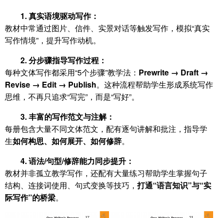
1. 真实语境驱动写作：
教材中常通过图片、信件、实景对话等触发写作，模拟“真实
写作情境”，提升写作动机。
2. 分步骤指导写作过程：
每种文体写作都采用“5个步骤”教学法：
Prewrite → Draft →
Revise → Edit → Publish
。这种流程帮助学生形成系统写作
思维，不再只追求“写完”，而是“写好”。
3. 丰富的写作范文与注解：
每册包含大量不同文体范文，配有逐句讲解和批注，指导学
生
如何构思、如何展开、如何修辞
。
4. 语法/句型/修辞能力同步提升：
教材并非孤立教学写作，还配有大量练习帮助学生掌握句子
结构、连接词使用、句式变换等技巧，
打通“语言知识”与“实
际写作”的桥梁
。