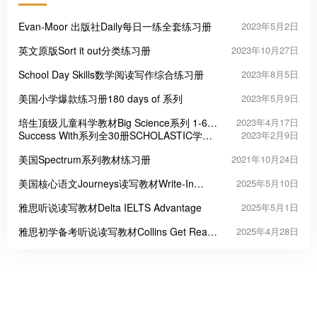
Evan-Moor 出版社Daily每日一练全套练习册
2023年5月2日
英文原版Sort it out分类练习册
2023年10月27日
School Day Skills数学阅读写作综合练习册
2023年8月5日
美国小学爆款练习册180 days of 系列
2023年5月9日
培生顶级儿童科学教材Big Science系列 1-6级
2023年4月17日
别全
Success With系列全30册SCHOLASTIC学乐
2023年2月9日
系列趣味英文练习册
美国Spectrum系列教材练习册
2021年10月24日
美国核心语文Journeys读写教材Write-In
2025年5月10日
Reader
雅思听说读写教材Delta IELTS Advantage
2025年5月1日
雅思初学备考听说读写教材Collins Get Ready
2025年4月28日
for IELTS