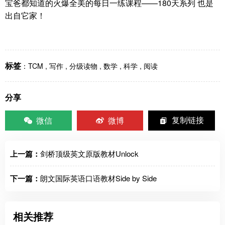
宝爸都知道的火爆全美的每日一练课程——180天系列 也是
出自它家！
标签
：
TCM
,
写作
,
分级读物
,
数学
,
科学
,
阅读
分享
微信
微博
复制链接
上一篇：
剑桥顶级英文原版教材Unlock
下一篇：
朗文国际英语口语教材Side by Side
相关推荐