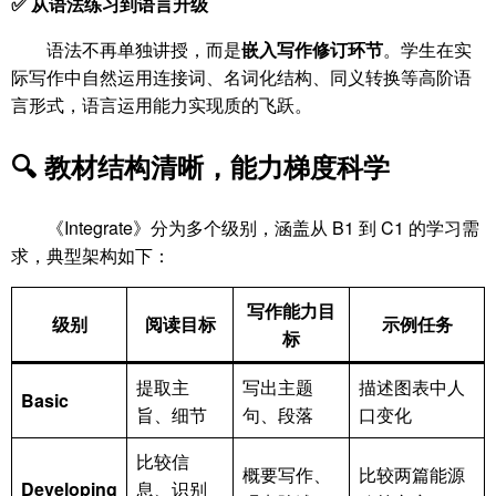
✅ 从语法练习到语言升级
语法不再单独讲授，而是
嵌入写作修订环节
。学生在实
际写作中自然运用连接词、名词化结构、同义转换等高阶语
言形式，语言运用能力实现质的飞跃。
🔍 教材结构清晰，能力梯度科学
《Integrate》分为多个级别，涵盖从 B1 到 C1 的学习需
求，典型架构如下：
写作能力目
级别
阅读目标
示例任务
标
提取主
写出主题
描述图表中人
Basic
旨、细节
句、段落
口变化
比较信
概要写作、
比较两篇能源
Developing
息、识别