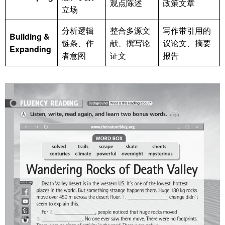
观点陈述
政策文章
立场
分析逻辑
整合多源文
写作带引用的
Building &
链条、作
献、撰写论
议论文、摘要
Expanding
者意图
证文
报告