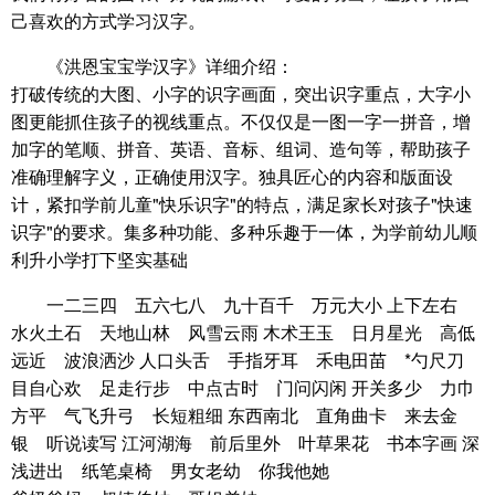
己喜欢的方式学习汉字。
《洪恩宝宝学汉字》详细介绍：
打破传统的大图、小字的识字画面，突出识字重点，大字小
图更能抓住孩子的视线重点。不仅仅是一图一字一拼音，增
加字的笔顺、拼音、英语、音标、组词、造句等，帮助孩子
准确理解字义，正确使用汉字。独具匠心的内容和版面设
计，紧扣学前儿童"快乐识字"的特点，满足家长对孩子"快速
识字"的要求。集多种功能、多种乐趣于一体，为学前幼儿顺
利升小学打下坚实基础
一二三四 五六七八 九十百千 万元大小 上下左右
水火土石 天地山林 风雪云雨 木术王玉 日月星光 高低
远近 波浪洒沙 人口头舌 手指牙耳 禾电田苗 *勺尺刀
目自心欢 足走行步 中点古时 门问闪闲 开关多少 力巾
方平 气飞升弓 长短粗细 东西南北 直角曲卡 来去金
银 听说读写 江河湖海 前后里外 叶草果花 书本字画 深
浅进出 纸笔桌椅 男女老幼 你我他她