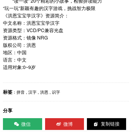
“读一读” 20个精彩的小故事，检验拼读能力
“玩一玩”新颖有趣的汉字游戏，挑战智力极限
《洪恩宝宝学汉字》资源简介：
中文名称：洪恩宝宝学汉字
资源类型：VCD/PC兼容光盘
资源格式：镜像 NRG
版权公司：洪恩
地区：中国
语言：中文
适用对象:0~9岁
标签
：
拼音
,
汉字
,
洪恩
,
识字
分享
微信
微博
复制链接