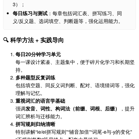
3）；
每日练习与测试
：每章包括词汇表、拼写练习、同
义/反义题、选词填空、判断题等，强化运用能力。
🔍 科学方法 + 实践导向
每日20分钟学习单元
每一课设计紧凑、主题集中，便于碎片化学习和长期坚
持。
多种题型反复训练
包括填空题、同反义词判断、配对、语境猜词等，强化
理解与记忆。
重视词汇的语言学基础
强调
发音、词性、构词法（前缀、词根、后缀）
，提升
词汇辨析与迁移能力。
拼写规则归纳清晰
特别讲解“ie/ei拼写规则”“辅音加倍”“词尾-e与-y的变化”