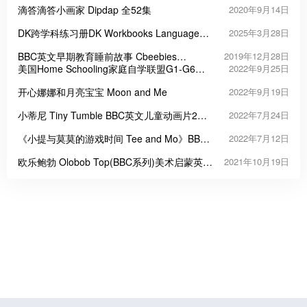
滴答滴答小画家 Dipdap 全52集
2020年9月14日
DK跨学科练习册DK Workbooks Language
2025年3月28日
Arts, Math and Science
BBC英文早期教育睡前故事 Cbeebies
2019年12月28日
Bedtime Stories 全277集 带字幕
美国Home Schooling家庭自学联盟G1-G6系
2022年9月25日
列练习
开心娜娜和月亮宝宝 Moon and Me
2022年9月19日
小蒂尼 Tiny Tumble BBC英文儿童动画片2季
2022年7月24日
20集
《小提与莫莫的游戏时间 Tee and Mo》BBC
2022年7月12日
英文益智动画片
欧乐鲍勃 Olobob Top(BBC系列)美术启蒙英文
2021年10月19日
动画