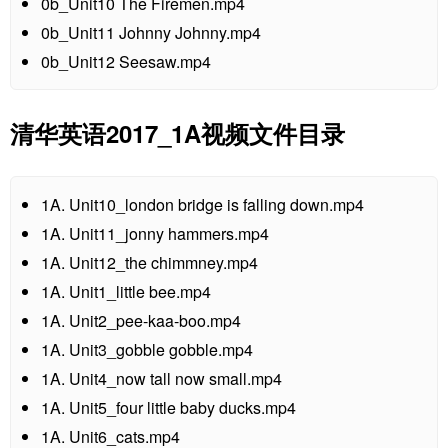
0b_Unit10 The Firemen.mp4
0b_Unit11 Johnny Johnny.mp4
0b_Unit12 Seesaw.mp4
清华英语2017_1A视频文件目录
1A. Unit10_london bridge is falling down.mp4
1A. Unit11_jonny hammers.mp4
1A. Unit12_the chimmney.mp4
1A. Unit1_little bee.mp4
1A. Unit2_pee-kaa-boo.mp4
1A. Unit3_gobble gobble.mp4
1A. Unit4_now tall now small.mp4
1A. Unit5_four little baby ducks.mp4
1A. Unit6_cats.mp4