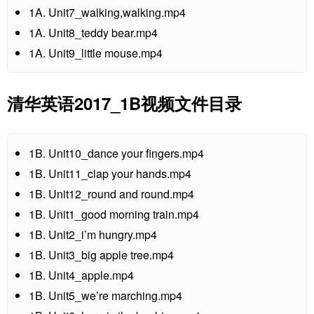
1A. Unit7_walking,walking.mp4
1A. Unit8_teddy bear.mp4
1A. Unit9_little mouse.mp4
清华英语2017_1B视频文件目录
1B. Unit10_dance your fingers.mp4
1B. Unit11_clap your hands.mp4
1B. Unit12_round and round.mp4
1B. Unit1_good morning train.mp4
1B. Unit2_i’m hungry.mp4
1B. Unit3_big apple tree.mp4
1B. Unit4_apple.mp4
1B. Unit5_we’re marching.mp4