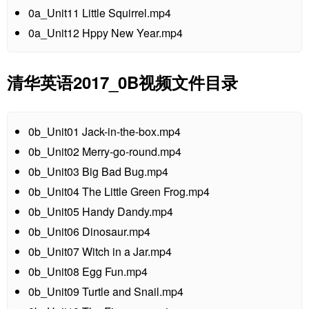
0a_Unit11 Little Squirrel.mp4
0a_Unit12 Hppy New Year.mp4
清华英语2017_0B视频文件目录
0b_Unit01 Jack-in-the-box.mp4
0b_Unit02 Merry-go-round.mp4
0b_Unit03 Big Bad Bug.mp4
0b_Unit04 The Little Green Frog.mp4
0b_Unit05 Handy Dandy.mp4
0b_Unit06 Dinosaur.mp4
0b_Unit07 Witch in a Jar.mp4
0b_Unit08 Egg Fun.mp4
0b_Unit09 Turtle and Snail.mp4