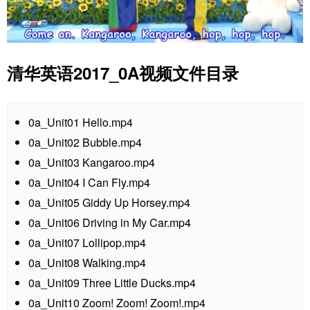
清华英语2017_0A视频文件目录
0a_Unit01 Hello.mp4
0a_Unit02 Bubble.mp4
0a_Unit03 Kangaroo.mp4
0a_Unit04 I Can Fly.mp4
0a_Unit05 Giddy Up Horsey.mp4
0a_Unit06 Driving in My Car.mp4
0a_Unit07 Lollipop.mp4
0a_Unit08 Walking.mp4
0a_Unit09 Three Little Ducks.mp4
0a_Unit10 Zoom! Zoom! Zoom!.mp4