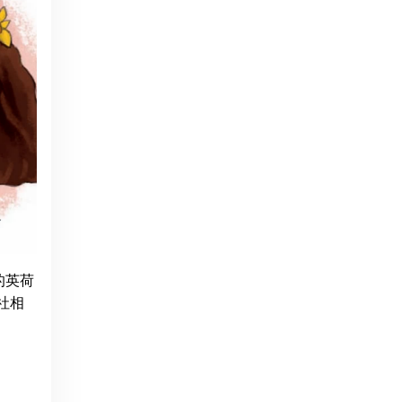
的英荷
版社相