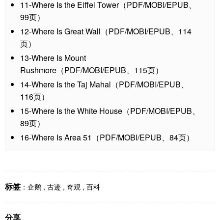
11-Where Is the Eiffel Tower（PDF/MOBI/EPUB、
99页）
12-Where Is Great Wall（PDF/MOBI/EPUB、114
页）
13-Where Is Mount
Rushmore（PDF/MOBI/EPUB、115页）
14-Where Is the Taj Mahal（PDF/MOBI/EPUB、
116页）
15-Where Is the White House（PDF/MOBI/EPUB、
89页）
16-Where Is Area 51（PDF/MOBI/EPUB、84页）
标签
：
企鹅
,
古迹
,
奇观
,
百科
分享