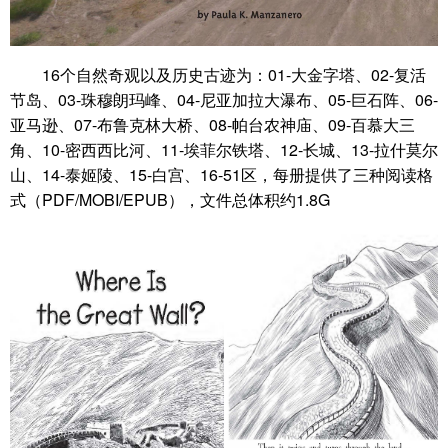
16个自然奇观以及历史古迹为：01-大金字塔、02-复活
节岛、03-珠穆朗玛峰、04-尼亚加拉大瀑布、05-巨石阵、06-
亚马逊、07-布鲁克林大桥、08-帕台农神庙、09-百慕大三
角、10-密西西比河、11-埃菲尔铁塔、12-长城、13-拉什莫尔
山、14-泰姬陵、15-白宫、16-51区，每册提供了三种阅读格
式（PDF/MOBI/EPUB），文件总体积约1.8G