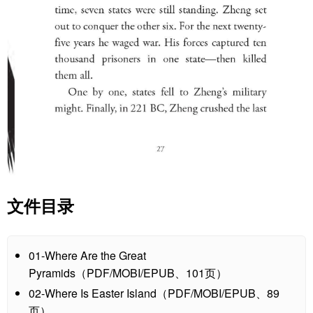
文件目录
01-Where Are the Great
Pyramids（PDF/MOBI/EPUB、101页）
02-Where Is Easter Island（PDF/MOBI/EPUB、89
页）