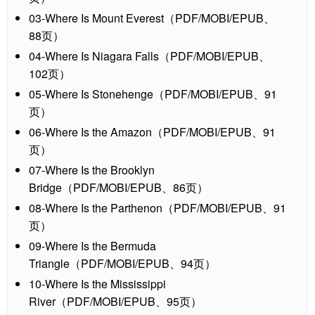
03-Where Is Mount Everest（PDF/MOBI/EPUB、
88页）
04-Where Is Niagara Falls（PDF/MOBI/EPUB、
102页）
05-Where Is Stonehenge（PDF/MOBI/EPUB、91
页）
06-Where Is the Amazon（PDF/MOBI/EPUB、91
页）
07-Where Is the Brooklyn
Bridge（PDF/MOBI/EPUB、86页）
08-Where Is the Parthenon（PDF/MOBI/EPUB、91
页）
09-Where Is the Bermuda
Triangle（PDF/MOBI/EPUB、94页）
10-Where Is the Mississippi
River（PDF/MOBI/EPUB、95页）